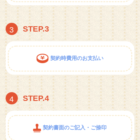
STEP.3
3
契約時費用のお支払い
STEP.4
4
契約書面のご記入・ご捺印