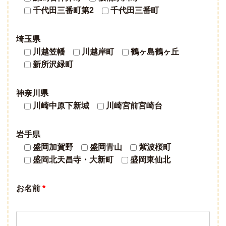
千代田三番町第2
千代田三番町
埼玉県
川越笠幡
川越岸町
鶴ヶ島鶴ヶ丘
新所沢緑町
神奈川県
川崎中原下新城
川崎宮前宮崎台
岩手県
盛岡加賀野
盛岡青山
紫波桜町
盛岡北天昌寺・大新町
盛岡東仙北
お名前
*